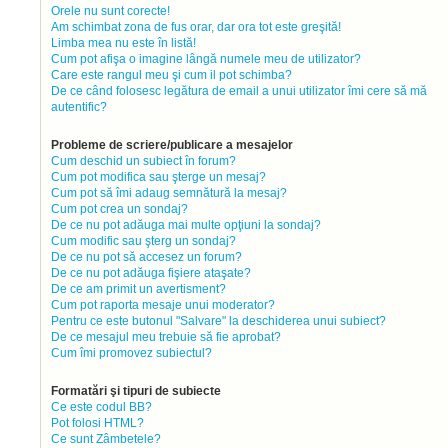
Orele nu sunt corecte!
Am schimbat zona de fus orar, dar ora tot este greşită!
Limba mea nu este în listă!
Cum pot afişa o imagine lângă numele meu de utilizator?
Care este rangul meu şi cum il pot schimba?
De ce când folosesc legătura de email a unui utilizator îmi cere să mă
autentific?
Probleme de scriere/publicare a mesajelor
Cum deschid un subiect în forum?
Cum pot modifica sau şterge un mesaj?
Cum pot să îmi adaug semnătură la mesaj?
Cum pot crea un sondaj?
De ce nu pot adăuga mai multe opţiuni la sondaj?
Cum modific sau şterg un sondaj?
De ce nu pot să accesez un forum?
De ce nu pot adăuga fişiere ataşate?
De ce am primit un avertisment?
Cum pot raporta mesaje unui moderator?
Pentru ce este butonul "Salvare" la deschiderea unui subiect?
De ce mesajul meu trebuie să fie aprobat?
Cum îmi promovez subiectul?
Formatări şi tipuri de subiecte
Ce este codul BB?
Pot folosi HTML?
Ce sunt Zâmbetele?