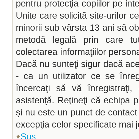
pentru protecţia copiilor pe int
Unite care solicită site-urilor c
minorii sub vârsta 13 ani să obţ
metodă legală prin care tut
colectarea informaţiilor person
Dacă nu sunteţi sigur dacă ace
- ca un utilizator ce se înre
încercaţi să vă înregistraţi,
asistenţă. Reţineţi că echipa p
şi nu este un punct de contact p
excepţia celor specificate mai j
Sus