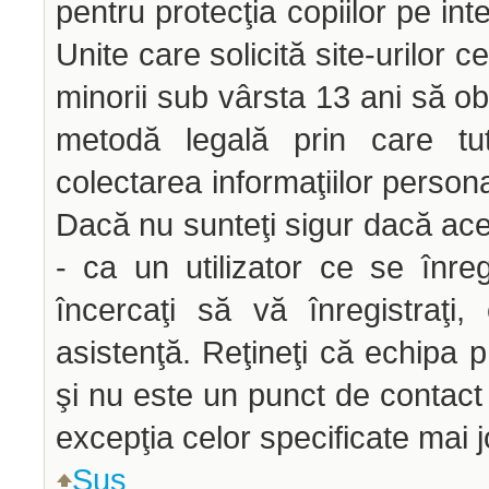
pentru protecţia copiilor pe int
Unite care solicită site-urilor c
minorii sub vârsta 13 ani să obţ
metodă legală prin care tut
colectarea informaţiilor person
Dacă nu sunteţi sigur dacă ace
- ca un utilizator ce se înre
încercaţi să vă înregistraţi,
asistenţă. Reţineţi că echipa p
şi nu este un punct de contact p
excepţia celor specificate mai j
Sus