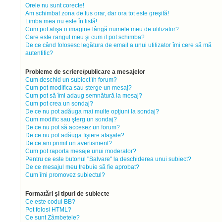
Orele nu sunt corecte!
Am schimbat zona de fus orar, dar ora tot este greşită!
Limba mea nu este în listă!
Cum pot afişa o imagine lângă numele meu de utilizator?
Care este rangul meu şi cum il pot schimba?
De ce când folosesc legătura de email a unui utilizator îmi cere să mă
autentific?
Probleme de scriere/publicare a mesajelor
Cum deschid un subiect în forum?
Cum pot modifica sau şterge un mesaj?
Cum pot să îmi adaug semnătură la mesaj?
Cum pot crea un sondaj?
De ce nu pot adăuga mai multe opţiuni la sondaj?
Cum modific sau şterg un sondaj?
De ce nu pot să accesez un forum?
De ce nu pot adăuga fişiere ataşate?
De ce am primit un avertisment?
Cum pot raporta mesaje unui moderator?
Pentru ce este butonul "Salvare" la deschiderea unui subiect?
De ce mesajul meu trebuie să fie aprobat?
Cum îmi promovez subiectul?
Formatări şi tipuri de subiecte
Ce este codul BB?
Pot folosi HTML?
Ce sunt Zâmbetele?