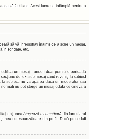
t această facilitate. Acest lucru se întâmplă pentru a
ceară să vă înregistraţi înainte de a scrie un mesaj.
ta în sondaje, etc.
i modifica un mesaj - uneori doar pentru o perioadă
secţiune de text sub mesaj când reveniţi la subiect
ns la subiect; nu va apărea dacă un moderator sau
rii normali nu pot şterge un mesaj odată ce cineva a
ifaţi opţiunea
Ataşează o semnătură
din formularul
iunea corespunzătoare din profil. Dacă procedaţi