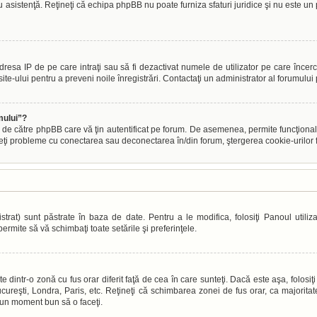
tru asistenţă. Reţineţi că echipa phpBB nu poate furniza sfaturi juridice şi nu este un 
s adresa IP de pe care intraţi sau să fi dezactivat numele de utilizator pe care încer
site-ului pentru a preveni noile înregistrări. Contactaţi un administrator al forumului
mului”?
 de către phpBB care vă ţin autentificat pe forum. De asemenea, permite funcţional
veţi probleme cu conectarea sau deconectarea în/din forum, ştergerea cookie-urilor fo
trat) sunt păstrate în baza de date. Pentru a le modifica, folosiţi Panoul utilizat
ermite să vă schimbaţi toate setările şi preferinţele.
dintr-o zonă cu fus orar diferit faţă de cea în care sunteţi. Dacă este aşa, folosiţi 
ureşti, Londra, Paris, etc. Reţineţi că schimbarea zonei de fus orar, ca majoritatea 
e un moment bun să o faceţi.