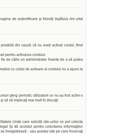
pagina de autentificare şi folosiţi legătura
Am uitat
 posibilă din cauză că nu aveți activat contul, fiind
ail pentru activarea contului.
l, fie de către un administrator înainte de a vă putea
emailul cu codul de activare al contului nu a ajuns la
ri şterg periodic utilizatorii ce nu au fost activi o
 să vă implicaţi mai mult în discuţii.
atele Unite care solicită site-urilor ce pot colecta
legal îşi dă acordul pentru colectarea informaţiilor
se înregistrează - sau acestui site pe care încercaţi