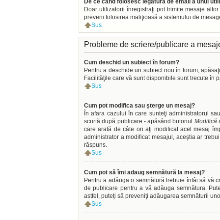
De ce când folosesc legătura de email a unui util
Doar utilizatorii înregistraţi pot trimite mesaje alt
preveni folosirea maliţioasă a sistemului de mesager
Sus
Probleme de scriere/publicare a mesaj
Cum deschid un subiect în forum?
Pentru a deschide un subiect nou în forum, apăsaţi p
Facilităţile care vă sunt disponibile sunt trecute în
Sus
Cum pot modifica sau şterge un mesaj?
În afara cazului în care sunteţi administratorul s
scurtă după publicare - apăsând butonul
Modifică
a
care arată de câte ori aţi modificat acel mesaj 
administrator a modificat mesajul, aceştia ar trebu
răspuns.
Sus
Cum pot să îmi adaug semnătură la mesaj?
Pentru a adăuga o semnătură trebuie întâi să vă cre
de publicare pentru a vă adăuga semnătura. Pute
astfel, puteţi să preveniţi adăugarea semnăturii un
Sus