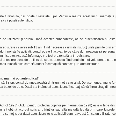
 fi refăcută, dar poate fi resetată uşor. Pentru a realiza acest lucru, mergeţi la 
i să vă puteţi autentifica.
le de utilizator şi parola. Dacă acestea sunt corecte, atunci autentificarea nu este
înregistrare că aveţi sub 13 ani, fiind necesar să urmaţi instrucţiunile primite prin em
izatorii noi să fie activaţi; contul poate fi activat fie de către dumneavoastră persona
dministrator. Această informaţie v-a fost prezentată la înregistrare.
l a fost prelucrat de un filtru de spam, acestea fiind unul din motivele pentru care 
l folosită este corectă atunci încercaţi să contactaţi un administrator.
nu mă mai pot autentifica?!
u să fi şters contul dumneavoastră dintr-un motiv sau altul. De asemenea, multe forumu
azei de date. Dacă s-a întâmplat acest lucru, încercaţi să vă înregistraţi din nou şi
 of 1998" (Actul pentru protecţia copiilor pe internet din 1998) este o lege din St
i să obţină acordul scris al părinţilor sau altă metodă legală prin care tutorele 
u sunteţi sigur dacă acest lucru este aplicabil dumneavoastră - ca un utilizator ce 