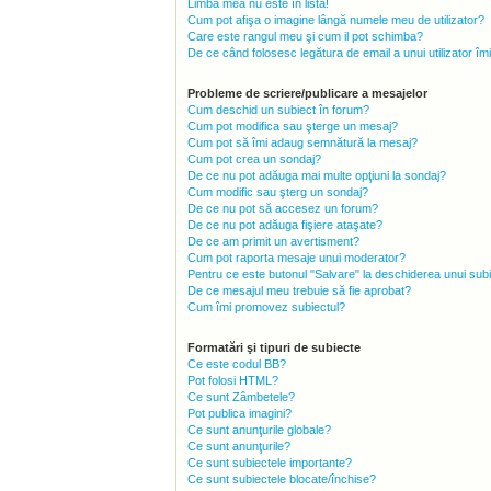
Limba mea nu este în listă!
Cum pot afişa o imagine lângă numele meu de utilizator?
Care este rangul meu şi cum il pot schimba?
De ce când folosesc legătura de email a unui utilizator îm
Probleme de scriere/publicare a mesajelor
Cum deschid un subiect în forum?
Cum pot modifica sau şterge un mesaj?
Cum pot să îmi adaug semnătură la mesaj?
Cum pot crea un sondaj?
De ce nu pot adăuga mai multe opţiuni la sondaj?
Cum modific sau şterg un sondaj?
De ce nu pot să accesez un forum?
De ce nu pot adăuga fişiere ataşate?
De ce am primit un avertisment?
Cum pot raporta mesaje unui moderator?
Pentru ce este butonul "Salvare" la deschiderea unui sub
De ce mesajul meu trebuie să fie aprobat?
Cum îmi promovez subiectul?
Formatări şi tipuri de subiecte
Ce este codul BB?
Pot folosi HTML?
Ce sunt Zâmbetele?
Pot publica imagini?
Ce sunt anunţurile globale?
Ce sunt anunţurile?
Ce sunt subiectele importante?
Ce sunt subiectele blocate/închise?