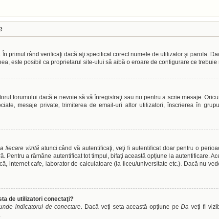
e
n primul rând verificaţi dacă aţi specificat corect numele de utilizator şi parola. D
nea, este posibil ca proprietarul site-ului să aibă o eroare de configurare ce trebuie
orul forumului dacă e nevoie să vă înregistraţi sau nu pentru a scrie mesaje. Oricum
sociate, mesaje private, trimiterea de email-uri altor utilizatori, înscrierea în 
a fiecare vizită
atunci când vă autentificaţi, veţi fi autentificat doar pentru o peri
 Pentru a rămâne autentificat tot timpul, bifaţi această opţiune la autentificare. 
tecă, internet cafe, laborator de calculatoare (la liceu/universitate etc.). Dacă nu v
ta de utilizatori conectaţi?
unde indicatorul de conectare
. Dacă veţi seta această opţiune pe
Da
veţi fi viz
.