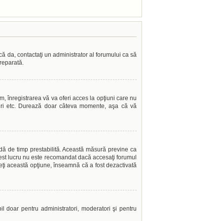
acă da, contactaţi un administrator al forumului ca să
 reparată.
, înregistrarea vă va oferi acces la opţiuni care nu
grupuri etc. Durează doar câteva momente, aşa că vă
oadă de timp prestabilită. Această măsură previne ca
Acest lucru nu este recomandat dacă accesaţi forumul
edeţi această opţiune, înseamnă că a fost dezactivată
ibil doar pentru administratori, moderatori şi pentru