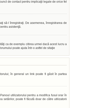
punct de contact pentru implicaţii legale de orice fel
caţi să-l înregistraţi. De asemenea, înregistrarea de
 pentru asistenţă.
ităţi ca de exemplu citirea urmei dacă acest lucru a
rumului poate ajuta într-o astfel de sitaţie
orului; în general un link poate fi găsit în partea
Panoul utilizatorului pentru a modifica fusul orar în
setărilor, poate fi făcută doar de către utilizatorii