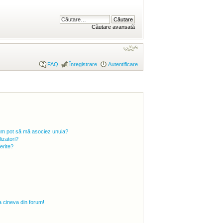
Căutare avansată
FAQ
Înregistrare
Autentificare
i cum pot să mă asociez unuia?
izatori?
ferite?
 cineva din forum!