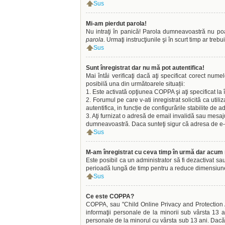
Sus
Mi-am pierdut parola!
Nu intraţi în panică! Parola dumneavoastră nu poate
parola
. Urmaţi instrucţiunile şi în scurt timp ar trebu
Sus
Sunt înregistrat dar nu mă pot autentifica!
Mai întâi verificaţi dacă aţi specificat corect nume
posibilă una din următoarele situații:
1. Este activată opţiunea COPPA şi aţi specificat la 
2. Forumul pe care v-ati inregistrat solicită ca util
autentifica, in funcție de configurările stabilite de a
3. Aţi furnizat o adresă de email invalidă sau mesaju
dumneavoastră. Daca sunteţi sigur că adresa de e-mai
Sus
M-am înregistrat cu ceva timp în urmă dar acum 
Este posibil ca un administrator să fi dezactivat sa
perioadă lungă de timp pentru a reduce dimensiunea b
Sus
Ce este COPPA?
COPPA, sau "Child Online Privacy and Protection Act
informaţii personale de la minorii sub vârsta 13 an
personale de la minorul cu vârsta sub 13 ani. Dacă n