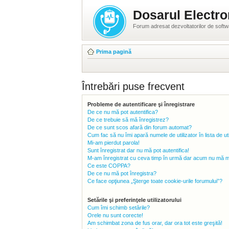
Dosarul Electro
Forum adresat dezvoltatorilor de soft
Prima pagină
Întrebări puse frecvent
Probleme de autentificare şi înregistrare
De ce nu mă pot autentifica?
De ce trebuie să mă înregistrez?
De ce sunt scos afară din forum automat?
Cum fac să nu îmi apară numele de utilizator în lista de uti
Mi-am pierdut parola!
Sunt înregistrat dar nu mă pot autentifica!
M-am înregistrat cu ceva timp în urmă dar acum nu mă mai
Ce este COPPA?
De ce nu mă pot înregistra?
Ce face opţiunea „Şterge toate cookie-urile forumului”?
Setările şi preferinţele utilizatorului
Cum îmi schimb setările?
Orele nu sunt corecte!
Am schimbat zona de fus orar, dar ora tot este greşită!