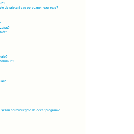
ate?
 mele de prieteni sau persoane neagreate?
?
zultat?
ală!?
scrie?
 forumuri?
rum?
e şi/sau abuzuri legate de acest program?