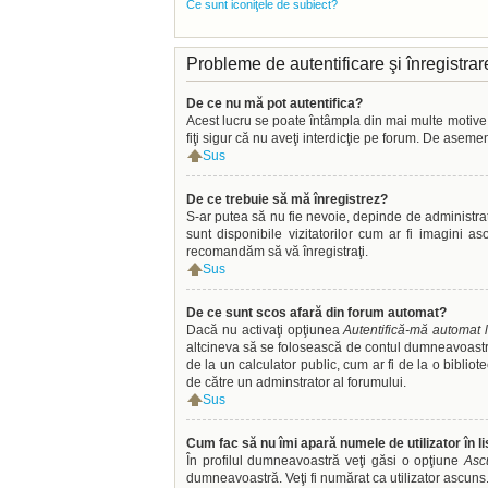
Ce sunt iconiţele de subiect?
Probleme de autentificare şi înregistrar
De ce nu mă pot autentifica?
Acest lucru se poate întâmpla din mai multe motive. Î
fiţi sigur că nu aveţi interdicţie pe forum. De aseme
Sus
De ce trebuie să mă înregistrez?
S-ar putea să nu fie nevoie, depinde de administrat
sunt disponibile vizitatorilor cum ar fi imagini a
recomandăm să vă înregistraţi.
Sus
De ce sunt scos afară din forum automat?
Dacă nu activaţi opţiunea
Autentifică-mă automat l
altcineva să se folosească de contul dumneavoastră.
de la un calculator public, cum ar fi de la o biblio
de către un adminstrator al forumului.
Sus
Cum fac să nu îmi apară numele de utilizator în lis
În profilul dumneavoastră veţi găsi o opţiune
Asc
dumneavoastră. Veţi fi numărat ca utilizator ascuns