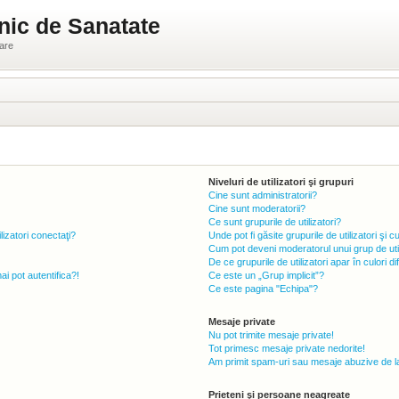
nic de Sanatate
ware
Niveluri de utilizatori şi grupuri
Cine sunt administratorii?
Cine sunt moderatorii?
Ce sunt grupurile de utilizatori?
lizatori conectaţi?
Unde pot fi găsite grupurile de utilizatori ş
Cum pot deveni moderatorul unui grup de util
De ce grupurile de utilizatori apar în culori di
 pot autentifica?!
Ce este un „Grup implicit”?
Ce este pagina "Echipa"?
Mesaje private
Nu pot trimite mesaje private!
Tot primesc mesaje private nedorite!
Am primit spam-uri sau mesaje abuzive de la
Prieteni şi persoane neagreate