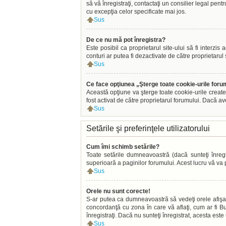
să vă înregistraţi, contactaţi un consilier legal pen
cu excepţia celor specificate mai jos.
Sus
De ce nu mă pot înregistra?
Este posibil ca proprietarul site-ului să fi interzi
conturi ar putea fi dezactivate de către proprietarul 
Sus
Ce face opţiunea „Şterge toate cookie-urile foru
Această opţiune va şterge toate cookie-urile create
fost activat de către proprietarul forumului. Dacă a
Sus
Setările şi preferinţele utilizatorului
Cum îmi schimb setările?
Toate setările dumneavoastră (dacă sunteţi înregis
superioară a paginilor forumului. Acest lucru vă va p
Sus
Orele nu sunt corecte!
S-ar putea ca dumneavoastră să vedeţi orele afişate 
concordanţă cu zona în care vă aflaţi, cum ar fi Buc
înregistraţi. Dacă nu sunteţi înregistrat, acesta est
Sus