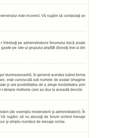
l serverului este incorect. Vă rugăm să contactaţi un
l întrebaţi pe administratorul forumului dacă poate
gasite pe site-ul grupului phpBB (folosiţi link-ul din
angul dumneavoastră, în general acestea luând forma
 mare, este cunoscută sub numele de avatar (imagine
iate şi are posibilitatea de a alege modalitatea prin
aţi-l despre motivele care au dus la această decizie.
atori (de exemplu moderatorii şi administratorii). În
i. Vă rugăm, să nu abuzaţi de forum scriind mesaje
a pur şi simplu numărul de mesaje scrise.