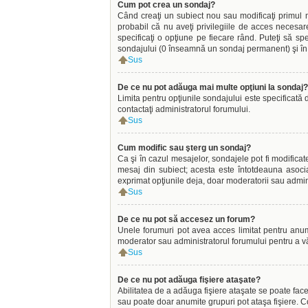
Cum pot crea un sondaj?
Când creaţi un subiect nou sau modificaţi primul m
probabil că nu aveţi privilegiile de acces necesar
specificaţi o opţiune pe fiecare rând. Puteţi să spec
sondajului (0 înseamnă un sondaj permanent) şi în c
Sus
De ce nu pot adăuga mai multe opţiuni la sondaj?
Limita pentru opţiunile sondajului este specificată 
contactaţi administratorul forumului.
Sus
Cum modific sau şterg un sondaj?
Ca şi în cazul mesajelor, sondajele pot fi modifica
mesaj din subiect; acesta este întotdeauna asocia
exprimat opţiunile deja, doar moderatorii sau admini
Sus
De ce nu pot să accesez un forum?
Unele forumuri pot avea acces limitat pentru anumiţ
moderator sau administratorul forumului pentru a v
Sus
De ce nu pot adăuga fişiere ataşate?
Abilitatea de a adăuga fişiere ataşate se poate face 
sau poate doar anumite grupuri pot ataşa fişiere. Co