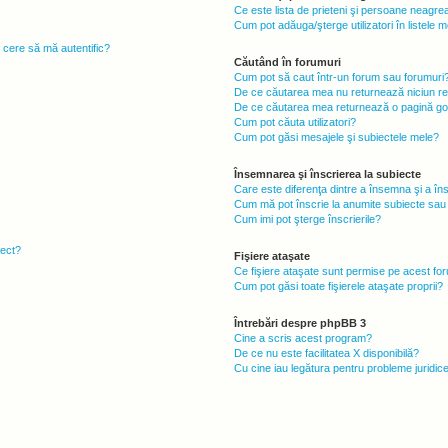
Ce este lista de prieteni şi persoane neagre
Cum pot adăuga/şterge utilizatori în listele
i cere să mă autentific?
Căutând în forumuri
Cum pot să caut într-un forum sau forumuri
De ce căutarea mea nu returnează niciun re
De ce căutarea mea returnează o pagină go
Cum pot căuta utilizatori?
Cum pot găsi mesajele şi subiectele mele?
Însemnarea şi înscrierea la subiecte
Care este diferenţa dintre a însemna şi a în
Cum mă pot înscrie la anumite subiecte sau
Cum imi pot şterge înscrierile?
iect?
Fişiere ataşate
Ce fişiere ataşate sunt permise pe acest fo
Cum pot găsi toate fişierele ataşate proprii?
Întrebări despre phpBB 3
Cine a scris acest program?
De ce nu este facilitatea X disponibilă?
Cu cine iau legătura pentru probleme juridic