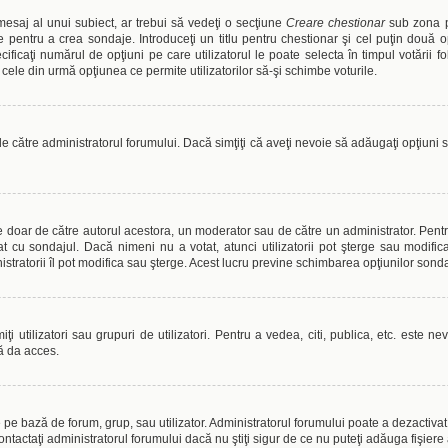
esaj al unui subiect, ar trebui să vedeţi o secţiune
Creare chestionar
sub zona pr
e pentru a crea sondaje. Introduceţi un titlu pentru chestionar şi cel puţin două 
ificaţi numărul de opţiuni pe care utilizatorul le poate selecta în timpul votării folo
ele din urmă opţiunea ce permite utilizatorilor să-şi schimbe voturile.
de către administratorul forumului. Dacă simţiţi că aveţi nevoie să adăugaţi opţiuni
te doar de către autorul acestora, un moderator sau de către un administrator. Pentr
t cu sondajul. Dacă nimeni nu a votat, atunci utilizatorii pot şterge sau modific
stratorii îl pot modifica sau şterge. Acest lucru previne schimbarea opţiunilor sonda
i utilizatori sau grupuri de utilizatori. Pentru a vedea, citi, publica, etc. este n
ă da acces.
pe bază de forum, grup, sau utilizator. Administratorul forumului poate a dezactivat at
ntactaţi administratorul forumului dacă nu ştiţi sigur de ce nu puteţi adăuga fişiere 