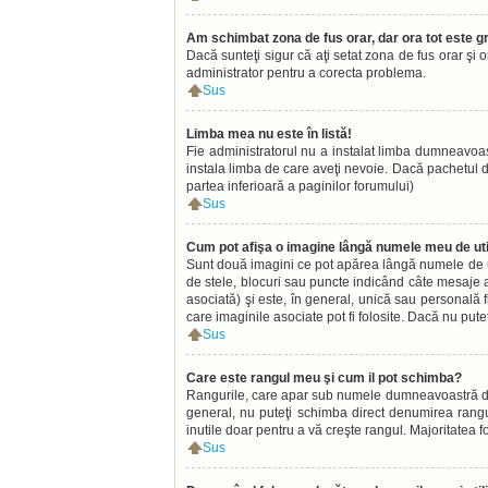
Am schimbat zona de fus orar, dar ora tot este gr
Dacă sunteţi sigur că aţi setat zona de fus orar şi 
administrator pentru a corecta problema.
Sus
Limba mea nu este în listă!
Fie administratorul nu a instalat limba dumneavoas
instala limba de care aveţi nevoie. Dacă pachetul de 
partea inferioară a paginilor forumului)
Sus
Cum pot afişa o imagine lângă numele meu de uti
Sunt două imagini ce pot apărea lângă numele de ut
de stele, blocuri sau puncte indicând câte mesaje 
asociată) şi este, în general, unică sau personală f
care imaginile asociate pot fi folosite. Dacă nu pute
Sus
Care este rangul meu şi cum il pot schimba?
Rangurile, care apar sub numele dumneavoastră de uti
general, nu puteţi schimba direct denumirea rangu
inutile doar pentru a vă creşte rangul. Majoritatea 
Sus