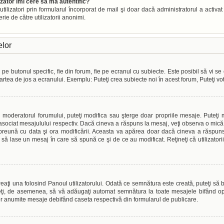
izator îmi cere să mă autentific?
or utilizatori prin formularul încorporat de mail şi doar dacă administratorul a activa
ie de către utilizatorii anonimi.
elor
e butonul specific, fie din forum, fie pe ecranul cu subiecte. Este posibil să vi se 
 partea de jos a ecranului. Exemplu: Puteţi crea subiecte noi în acest forum, Puteţi vo
au moderatorul forumului, puteţi modifica sau şterge doar propriile mesaje. Puteţ
sociat mesajulului respectiv. Dacă cineva a răspuns la mesaj, veţi observa o mică 
împreună cu data şi ora modificării. Aceasta va apărea doar dacă cineva a răspu
i să lase un mesaj în care să spună ce şi de ce au modificat. Reţineţi că utilizato
aţi una folosind Panoul utilizatorului. Odată ce semnătura este creată, puteţi să b
ţi, de asemenea, să vă adăugaţi automat semnătura la toate mesajele bifând opţ
or anumite mesaje debifând caseta respectivă din formularul de publicare.