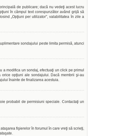
incipală de publicare; dacă nu vedeţi acest lucru
opţiuni în câmpul text corespunzător având grijă să
sind „Opţiuni per utilizator”, valabilitatea în zile a
 suplimentare sondajului peste limita permisă, atunci
u a modifica un sondaj, efectuaţi un click pe primul
a orice opţiuni ale sondajului. Dacă membrii şi-au
jului înainte de finalizarea acestuia.
evoie probabil de permisiuni speciale. Contactaţi un
aşarea fişierelor în forumul în care vreţi să scrieţi,
ataşate.