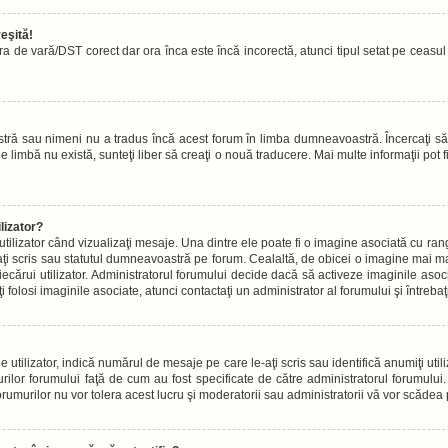
eşită!
ora de vară/DST corect dar ora înca este încă incorectă, atunci tipul setat pe ceasu
tră sau nimeni nu a tradus încă acest forum în limba dumneavoastră. Încercaţi să-
limbă nu există, sunteţi liber să creaţi o nouă traducere. Mai multe informaţii pot fi 
lizator?
ilizator când vizualizaţi mesaje. Una dintre ele poate fi o imagine asociată cu r
aţi scris sau statutul dumneavoastră pe forum. Cealaltă, de obicei o imagine mai
iecărui utilizator. Administratorul forumului decide dacă să activeze imaginile asoc
ţi folosi imaginile asociate, atunci contactaţi un administrator al forumului şi întreb
lizator, indică numărul de mesaje pe care le-aţi scris sau identifică anumiţi utiliz
rilor forumului faţă de cum au fost specificate de către administratorul forumulu
forumurilor nu vor tolera acest lucru şi moderatorii sau administratorii vă vor scăde